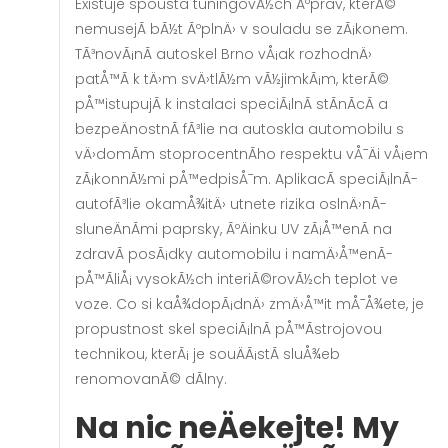
Existuje spousta tuningovÃ½ch Ãºprav, kterÃ©
nemusejÃ­ bÃ½t ÃºplnÄ› v souladu se zÃ¡konem.
TÃ³novÃ¡nÃ­ autoskel Brno vÅ¡ak rozhodnÄ›
patÅ™Ã­ k tÄ›m svÄ›tlÃ½m vÃ½jimkÃ¡m, kterÃ©
pÅ™istupujÃ­ k instalaci speciÃ¡lnÃ­ stÃ­nÃ­cÃ­ a
bezpeÄnostnÃ­ fÃ³lie na autoskla automobilu s
vÄ›domÃ­m stoprocentnÃ­ho respektu vÅ¯Äi vÅ¡em
zÃ¡konnÃ½mi pÅ™edpisÅ¯m. AplikacÃ­ speciÃ¡lnÃ­
autofÃ³lie okamÅ¾itÄ› utnete rizika oslnÄ›nÃ­
sluneÄnÃ­mi paprsky, ÃºÄinku UV zÃ¡Å™enÃ­ na
zdravÃ­ posÃ¡dky automobilu i namÄ›Å™enÃ­
pÅ™Ã­liÅ¡ vysokÃ½ch interiÃ©rovÃ½ch teplot ve
voze. Co si kaÅ¾dopÃ¡dnÄ› zmÄ›Å™it mÅ¯Å¾ete, je
propustnost skel speciÃ¡lnÃ­ pÅ™Ã­strojovou
technikou, kterÃ¡ je souÄÃ¡stÃ­ sluÅ¾eb
renomovanÃ© dÃ­lny.
Na nic neÄekejte! My