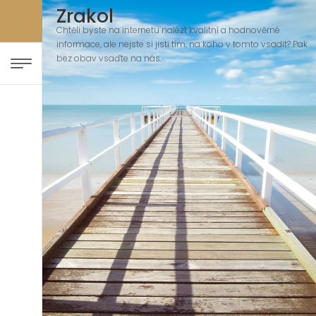
Zrakol
Chtěli byste na internetu nalézt kvalitní a hodnověrné
informace, ale nejste si jisti tím, na koho v tomto vsadit? Pak
bez obav vsaďte na nás.