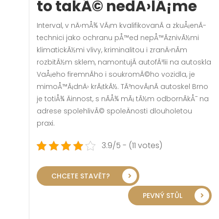
to takÃ© nedÄ›lÃ¡me
Interval, v nÄ›mÅ¾ VÃ¡m kvalifikovanÃ­ a zkuÅ¡enÃ­
technici jako ochranu pÅ™ed nepÅ™Ã­znivÃ½mi
klimatickÃ½mi vlivy, kriminalitou i zranÄ›nÃ­m
rozbitÃ½m sklem, namontujÃ­ autofÃ³lii na autoskla
VaÅ¡eho firemnÃ­ho i soukromÃ©ho vozidla, je
mimoÅ™Ã¡dnÄ› krÃ¡tkÃ½.
TÃ³novÃ¡nÃ­ autoskel Brno
je totiÅ¾ Äinnost, s nÃ­Å¾ mÃ¡ tÃ½m odbornÃ­kÅ¯ na
adrese spolehlivÃ© spoleÄnosti dlouholetou
praxi.
3.9/5 - (11 votes)
CHCETE STAVĚT?
PEVNÝ STŮL