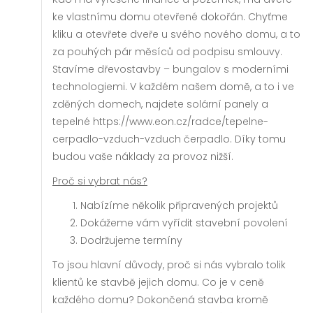
ke vlastnímu domu otevřené dokořán. Chyťme
kliku a otevřete dveře u svého nového domu, a to
za pouhých pár měsíců od podpisu smlouvy.
Stavíme
dřevostavby – bungalov
s moderními
technologiemi. V každém našem domě, a to i ve
zděných domech, najdete solární panely a
tepelné
https://www.eon.cz/radce/tepelne-
cerpadlo-vzduch-vzduch
čerpadlo. Díky tomu
budou vaše náklady za provoz nižší.
Proč si vybrat nás?
Nabízíme několik připravených projektů
Dokážeme vám vyřídit stavební povolení
Dodržujeme termíny
To jsou hlavní důvody, proč si nás vybralo tolik
klientů ke stavbě jejich domu. Co je v ceně
každého domu? Dokončená stavba kromě