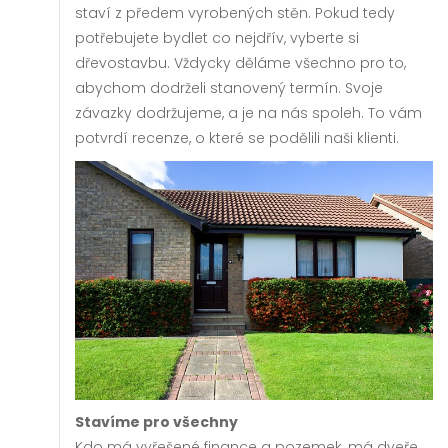
staví z předem vyrobených stěn. Pokud tedy
potřebujete bydlet co nejdřív, vyberte si
dřevostavbu. Vždycky děláme všechno pro to,
abychom dodrželi stanovený termín. Svoje
závazky dodržujeme, a je na nás spoleh. To vám
potvrdí recenze, o které se podělili naši klienti.
Stavíme pro všechny
Kdo má vyřešené finance a pozemek, má dveře