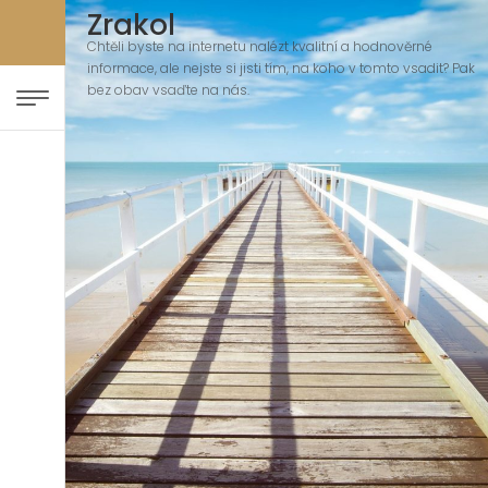
Zrakol
Chtěli byste na internetu nalézt kvalitní a hodnověrné
informace, ale nejste si jisti tím, na koho v tomto vsadit? Pak
bez obav vsaďte na nás.