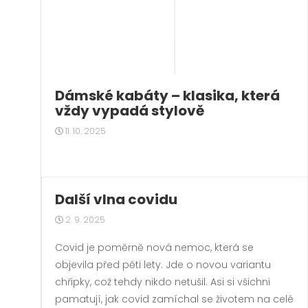
Dámské kabáty – klasika, která
vždy vypadá stylově
11. 10. 2025
Další vlna covidu
2. 9. 2025
Covid je poměrně nová nemoc, která se
objevila před pěti lety. Jde o novou variantu
chřipky, což tehdy nikdo netušil. Asi si všichni
pamatují, jak covid zamíchal se životem na celé