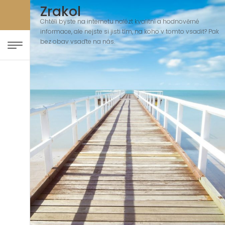
Zrakol
Chtěli byste na internetu nalézt kvalitní a hodnověrné
informace, ale nejste si jisti tím, na koho v tomto vsadit? Pak
bez obav vsaďte na nás.