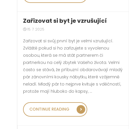
Zařizovat si byt je vzrušující
15. 7. 2025
Zařizovat si svůj první byt je velmi vzrušující.
Zvláště pokud si ho zařizujete s vyvolenou
osobou, která se má stát partnerem či
partnerkou na celý zbytek Vašeho života. Velmi
často se stává, že příbuzní obdarovávají mladý
pár zánovními kousky nábytku, které vzájemně
neladí. Mladý pár to nejprve kvituje s vděčností,
protože mají hluboko do kapsy, …
„ZAŘIZOVAT SI BYT J
CONTINUE READING