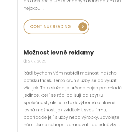
pro nás zcela určitě vhodným kandidátem na
nějakou …
„NÁŠ TÝM“
CONTINUE READING
Možnost levné reklamy
27. 7. 2025
Rádi bychom Vám nabídli možnosti našeho
potisku triček. Tento druh služby se dá využít
všelijak. Tato služba je určena nejen pro mladé
jedince, kteří se rádi odlišují od zbytku
společnosti, ale je to také výborná a hlavně
levná možnost, jak zviditelnit svou firmu,
popřípadě její služby nebo výrobky. Zavolejte
nám. Jsme schopni zpracovat i objednávky …