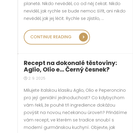
planetě. Nikdo nevěděl, co od něj čekat. Nikdo
neviděl, jak rychle se bude nemoc šířit, ani nikdo
nevěděl, jak jej léčit. Rychle se zjistilo, …
„DALŠÍ VLNA COVIDU“
CONTINUE READING
Recept na dokonalé těstoviny:
Aglio, Olio e… Černý česnek?
2. 9. 2025
Milujete italskou klasiku Aglio, Olio e Peperoncino
pro její geniální jednoduchost? Co kdybychom
vám řekli, že pouhé tři ingredience dokážou
povýšit na novou, nečekanou úroveň? Přinášíme
vám recept, ve kterém se tradice snoubí s
moderní gurmánskou kuchyní. Objevte, jak