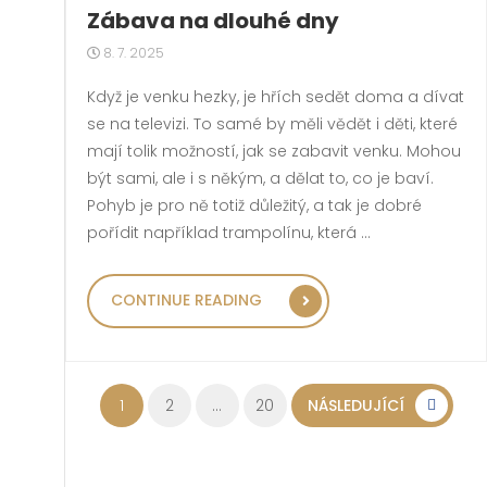
Zábava na dlouhé dny
8. 7. 2025
Když je venku hezky, je hřích sedět doma a dívat
se na televizi. To samé by měli vědět i děti, které
mají tolik možností, jak se zabavit venku. Mohou
být sami, ale i s někým, a dělat to, co je baví.
Pohyb je pro ně totiž důležitý, a tak je dobré
pořídit například trampolínu, která …
„ZÁBAVA NA DLOUHÉ 
CONTINUE READING
Stránkování příspěvků
1
2
…
20
NÁSLEDUJÍCÍ