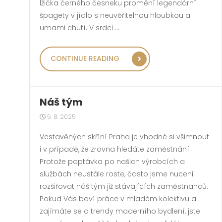
lžička černého česneku promění legendární
špagety v jídlo s neuvěřitelnou hloubkou a
umami chutí. V srdci …
„RECEPT NA DOKONALÉ
CONTINUE READING
Náš tým
5. 8. 2025
Vestavěných skříní Praha je vhodné si všimnout
i v případě, že zrovna hledáte zaměstnání.
Protože poptávka po našich výrobcích a
službách neustále roste, často jsme nuceni
rozšiřovat náš tým již stávajících zaměstnanců.
Pokud Vás baví práce v mladém kolektivu a
zajímáte se o trendy moderního bydlení, jste