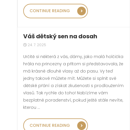
„MOŽNOST LEVNÉ REK
CONTINUE READING
Váš dětský sen na dosah
24. 7. 2025
Určitě si některá z vás, dámy, jako malá holčička
hrála na princezny a přitom si představovala, že
má krásné dlouhé vlasy až do pasu. Vy teď
jedny takové můžete mít. Můžete si splnit své
dětské přání a získat zkušenosti s prodloužením
vlasů. Tak rychle do toho! Nabízíme vám
bezplatné poradenství, pokud ještě stále nevíte,
kterou …
„VÁŠ DĚTSKÝ SEN NA
CONTINUE READING