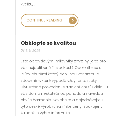
kvalitu, …
„PRO VAŠE ZAHRADNÍ
CONTINUE READING
Obklopte se kvalitou
16. 6. 2025
Jste opravdovými milovníky zmrzliny, je to pro
vás nejoblíbenější sladkost? Obohaťte se s
jejími chutěmi každý den jinou variantou a
zdobením, které vypadá vždy fantasticky.
Divukrásná provedení s tradiční chutí udělají u
vás doma neskutečnou pohodu a navedou
chvíle harmonie. Neváhejte a objednávejte si
tyto české výrobky za nízké ceny! Spokojený
žaludek je výhra Informujte …