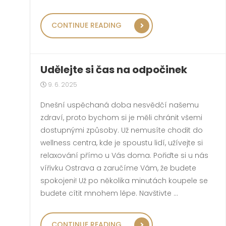
„OBKLOPTE SE KVALIT
CONTINUE READING
Udělejte si čas na odpočinek
9. 6. 2025
Dnešní uspěchaná doba nesvědčí našemu
zdraví, proto bychom si je měli chránit všemi
dostupnými způsoby. Už nemusíte chodit do
wellness centra, kde je spoustu lidí, užívejte si
relaxování přímo u Vás doma. Pořiďte si u nás
vířivku Ostrava a zaručíme Vám, že budete
spokojeni! Už po několika minutách koupele se
budete cítit mnohem lépe. Navštivte …
„UDĚLEJTE SI ČAS NA
CONTINUE READING