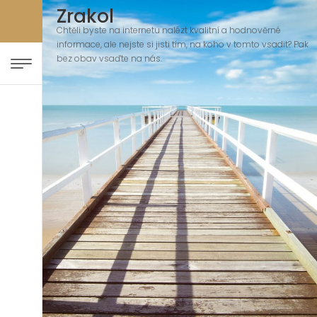
Zrakol
Chtěli byste na internetu nalézt kvalitní a hodnověrné
informace, ale nejste si jisti tím, na koho v tomto vsadit? Pak
bez obav vsaďte na nás.