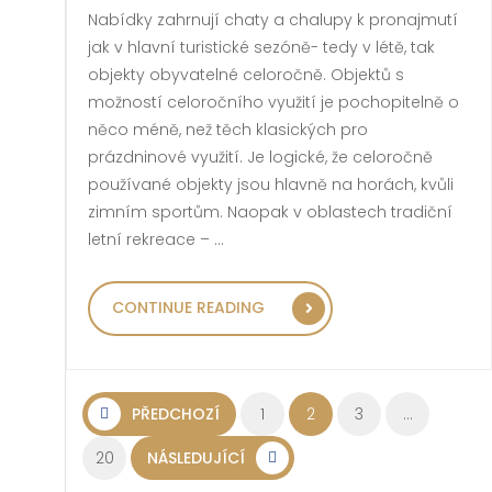
Nabídky zahrnují chaty a chalupy k pronajmutí
jak v hlavní turistické sezóně- tedy v létě, tak
objekty obyvatelné celoročně. Objektů s
možností celoročního využití je pochopitelně o
něco méně, než těch klasických pro
prázdninové využití. Je logické, že celoročně
používané objekty jsou hlavně na horách, kvůli
zimním sportům. Naopak v oblastech tradiční
letní rekreace – …
„SEZÓNNÍ, NEBO CEL
CONTINUE READING
Stránkování příspěvků
PŘEDCHOZÍ
1
2
3
…
20
NÁSLEDUJÍCÍ