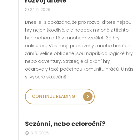
rozvoj dítěte
24. 5. 2025
Dnes je již dokázáno, že pro rozvoj dítěte nejsou
hry nejen škodlivé, ale naopak mnohé z těchto
her mohou dítě v mnohém vzdělat. 3d hry
online pro Vás mají připraveny mnoho herních
žánrů. Velice oblíbené jsou například logické hry
nebo adventury. Strategie či akční hry
očarovaly také početnou komunitu hráčů. U nás
si vybere skutečně …
„HRANÍ DOBRÝCH HER
CONTINUE READING
Sezónní, nebo celoroční?
16. 5. 2025