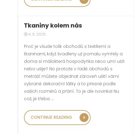
Tkaniny kolem nás
4. 6. 2025
Proč je všude tolik obchodů s textiliemi a
tkaninami, když švadleny už pomalu vymřely a
doma si málokterá hospodyňka něco umí ušít
nebo ušije? No protože v řadě obchodů s
metráží můžete objednat zároveň ušití vámi
vybrané dekorační látky a to přesně podle
vašich rozměrů a přání. To je ale novinka! Nu
což, je třeba …
„TKANINY KOLEM NÁS“
CONTINUE READING