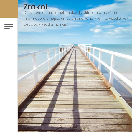
Zrakol
Chtěli byste na internetu nalézt kvalitní a hodnověrné
informace, ale nejste si jisti tím, na koho v tomto vsadit? Pak
bez obav vsaďte na nás.