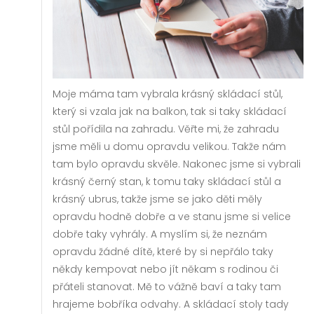
Moje máma tam vybrala krásný skládací stůl,
který si vzala jak na balkon, tak si taky skládací
stůl pořídila na zahradu. Věřte mi, že zahradu
jsme měli u domu opravdu velikou. Takže nám
tam bylo opravdu skvěle. Nakonec jsme si vybrali
krásný černý stan, k tomu taky skládací stůl a
krásný ubrus, takže jsme se jako děti měly
opravdu hodně dobře a ve stanu jsme si velice
dobře taky vyhrály. A myslím si, že neznám
opravdu žádné dítě, které by si nepřálo taky
někdy kempovat nebo jít někam s rodinou či
přáteli stanovat. Mě to vážně baví a taky tam
hrajeme bobříka odvahy. A
skládací stoly
tady