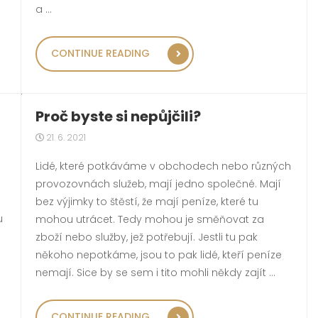
a …
„ZÁSOBOVAT PRODEJNY J
NIKÁNÍ“
CONTINUE READING
Proč byste si nepůjčili?
21. 6. 2021
Lidé, které potkáváme v obchodech nebo různých
provozovnách služeb, mají jedno společné. Mají
bez výjimky to štěstí, že mají peníze, které tu
u
mohou utrácet. Tedy mohou je směňovat za
zboží nebo služby, jež potřebují. Jestli tu pak
někoho nepotkáme, jsou to pak lidé, kteří peníze
nemají. Sice by se sem i tito mohli někdy zajít …
„PROČ BYSTE SI NEPŮJČILI
CONTINUE READING