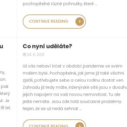
pochopitelně různé pohnutky, které …
A VITRÍNY“
„NEVYPLÁCÍ-LI SE POD
CONTINUE READING
Co nyní uděláte?
ou
26. 6. 2021
Už vás nebaví trčet v období pandemie ve svém
ny,
malém bytě. Pochopitelně, jak jsme již také všichni
on.
zjistili, potřebujete sebe a celou rodinu dostat ven.
 pak
Zahradu již tedy máte, inženýrské sítě jsou v dosah
který
jejich napojení na vaši novou nemovitost. Tu ale
t. Je
ještě nemáte. Jsou zde totiž současné problémy.
8 let.
Nejen, že se už nedá sehnat …
„CO NYNÍ UDĚLÁTE?“
CONTINUE READING