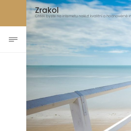
Zrakol
Chtěli byste na internetu nalézt kvalitní a hodnověrné i