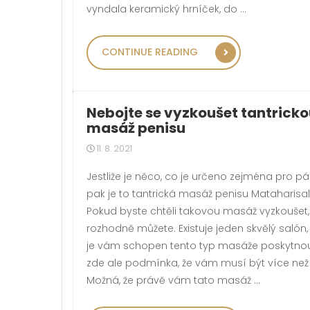
vyndala keramický hrníček, do …
„RETRO SKŘÍNĚ 
CONTINUE READING
Nebojte se vyzkoušet tantrick
masáž penisu
11. 8. 2021
Jestliže je něco, co je určeno zejména pro pá
pak je to tantrická masáž penisu Mataharisal
Pokud byste chtěli takovou masáž vyzkoušet,
rozhodně můžete. Existuje jeden skvělý salón, 
je vám schopen tento typ masáže poskytnou
zde ale podmínka, že vám musí být více než 1
Možná, že právě vám tato masáž …