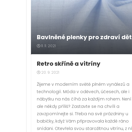
Bavlněné plenky pro zdraví dět
11. 11. 2021
Retro skříně a vitríny
20. 9. 2021
Žijeme v moderním světě plném vynálezů a
technologií. Móda v oděvech, účesech, ale i
nábytku na nás číhá za každým rohem. Není
ale někdy příliš? Zastavte se na chvíli a
zavzpomínejte si. Třeba na své prázdniny u
babičky, když Vám připravovala každé ráno
snídani. Otevřela svou starožitnou vitrínu, z n