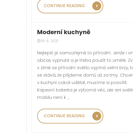
„NEBOJTE SE V
CONTINUE READING
Moderní kuchyně
16. 6. 2021
Nejlepší je samozřejmě to přírodní. Jenže i on
občas vypnuté a je třeba použít to umělé. Zv
v zimě se přírodní světlo vypíná velmi brzy, t
se stává, že přijdeme domů až za tmy. Chce
v kuchyni cokoli udělat, musíme si posvítit.
Kapesní baterka je výborná věc, ale ani světl
mobilu není k …
„MODERNÍ KUC
CONTINUE READING