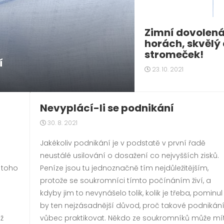
Zimní dovolená
horách, skvělý
stromeček!
í
23. 10. 2021
Nevyplácí-li se podnikání
30. 8. 2021
Jakékoliv podnikání je v podstatě v první řadě
neustálé usilování o dosažení co nejvyšších zisků.
 toho
Peníze jsou tu jednoznačně tím nejdůležitějším,
protože se soukromníci tímto počínáním živí, a
kdyby jim to nevynášelo tolik, kolik je třeba, pominul
by ten nejzásadnější důvod, proč takové podnikán
íž
vůbec praktikovat. Někdo ze soukromníků může mí