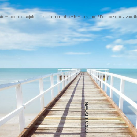
nformace, ale nejste si jisti tím, na koho v tomto vsadit? Pak bez obav vsaďt
SCROLL DOWN