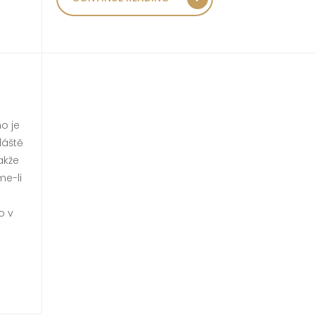
YZKOUŠET TANTRICKOU MASÁŽ PENISU“
o je
láště
akže
me-li
o v
HYNĚ“