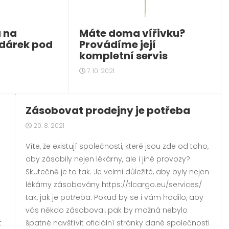
 na
Máte doma vířivku?
 dárek pod
Provádíme její
kompletní servis
7. 10. 2021
Zásobovat prodejny je potřeba
20. 8. 2021
Víte, že existují společnosti, které jsou zde od toho,
aby zásobily nejen lékárny, ale i jiné provozy?
Skutečně je to tak. Je velmi důležité, aby byly nejen
lékárny zásobovány https://tlcargo.eu/services/
tak, jak je potřeba. Pokud by se i vám hodilo, aby
vás někdo zásoboval, pak by možná nebylo
í
špatné navštívit oficiální stránky dané společnosti
t