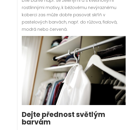
bílé barvě např. se zelenými a s květinovými
rostlinnými motivy, k béžovému nevýraznému
koberci zas může dobře pasovat skříň v
pastelových barvách, např. do růžova, fialová,
modrá nebo červená.
Dejte přednost světlým
barvám