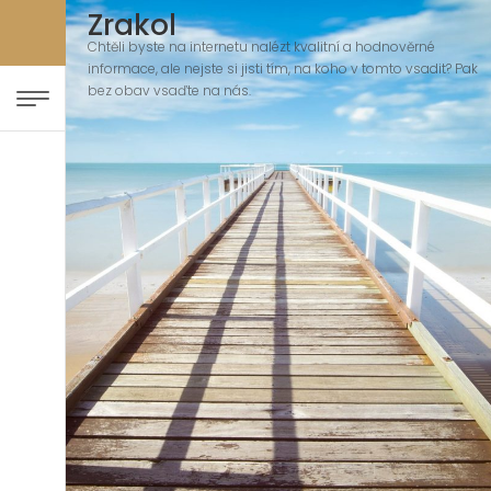
Zrakol
Chtěli byste na internetu nalézt kvalitní a hodnověrné
informace, ale nejste si jisti tím, na koho v tomto vsadit? Pak
bez obav vsaďte na nás.