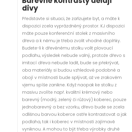
Barevné kontrasty dělají
divy
Představte si situaci, že zařizujete byt, a máte k
dispozici zcela vyprázdněný prostor. KJ dispozici
máte pouze konferenční stolek z masivního
dřeva a k němu je třeba zvolit vhodné doplňky.
Budete-li k dřevěnému stolku volit plovoucí
podlahu, výsledek nebude valný, protože dřevo s
imitací dřeva nebude ladit, bude se překrývat,
oba materiály si budou vzhledově podobné a
obojí v místnosti bude splývat, až ve zrakovém
vjemu spíše zanikne. Když naopak ke stolku z
masivu zvolíte např. kvalitní krémový nebo
barevný (modrý, zelený či růžový) koberec, pouze
jednobarevný a bez vzorku, dřevo bude se zcela
odlišnou barvou koberce ostře kontrastovat a jak
podlaha, tak i koberec v místnosti zajímavě
vyniknou. A mohou to být třeba výrobky druhé