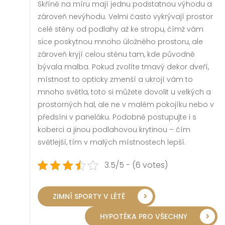
Skříně na míru mají jednu podstatnou výhodu a
zároveň nevýhodu. Velmi často vykrývají prostor
celé stěny od podlahy až ke stropu, čímž vám
sice poskytnou mnoho úložného prostoru, ale
zároveň kryjí celou stěnu tam, kde původně
bývala malba. Pokud zvolíte tmavý dekor dveří,
místnost to opticky zmenší a ukrojí vám to
mnoho světla, toto si můžete dovolit u velkých a
prostorných hal, ale ne v malém pokojíku nebo v
předsíni v paneláku. Podobně postupujte i s
koberci a jinou podlahovou krytinou – čím
světlejší, tím v malých místnostech lepší.
3.5/5 - (6 votes)
ZIMNÍ SPORTY V LÉTĚ
HYPOTÉKA PRO VŠECHNY