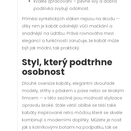
kvalitě zpracování – pevné švy a dobrá
podšívka zvyšují odolnost.
Příměsi syntetických vláken nejsou na škodu —
díky nim je kabát odolnější vůči mačkání a
snadnější na údržbu. Právě rovnováha mezi
elegancí a funkčností zaručuje, že kabát může
být jak módní, tak praktický.
Styl, který podtrhne
osobnost
Dlouhé oversize kabáty, elegantní dvouřadé
modely, střihy s páskem v pase nebo se širokým
límcem — v této sezóně jsou možnosti stylizace
opravdu široké. Stále větší oblibě se těší také
kabáty inspirované retro módou, které se skvěle
kombinují s moderními doplňky. Můžete je nosit
jak s kotníkovými botami na podpatku, tak se