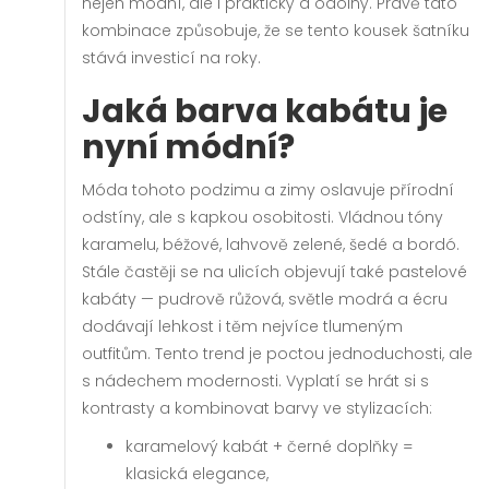
nejen módní, ale i praktický a odolný. Právě tato
kombinace způsobuje, že se tento kousek šatníku
stává investicí na roky.
Jaká barva kabátu je
nyní módní?
Móda tohoto podzimu a zimy oslavuje přírodní
odstíny, ale s kapkou osobitosti. Vládnou tóny
karamelu, béžové, lahvově zelené, šedé a bordó.
Stále častěji se na ulicích objevují také pastelové
kabáty — pudrově růžová, světle modrá a écru
dodávají lehkost i těm nejvíce tlumeným
outfitům. Tento trend je poctou jednoduchosti, ale
s nádechem modernosti. Vyplatí se hrát si s
kontrasty a kombinovat barvy ve stylizacích:
karamelový kabát + černé doplňky =
klasická elegance,