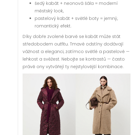
šedý kabát + neonová šála = moderní
městský look,
pastelový kabát + světlé boty = jemný,
romantický efekt.
Díky dobře zvolené barvě se kabát může stát
středobodem outfitu. Tmavé odstíny dodávají
vážnost a eleganci, zatímco světlé a pastelové —
lehkost a svěžest. Nebojte se kontrastů — často
právě ony vytvářejí ty nejstylovější kombinace.