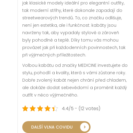
jak klasické modely ideální pro elegantní outfity,
tak moderní střihy, které dokonale zapadají do
streetwearových trendů. To, co značku odlišuje,
není jen estetika, ale i funkčnost: kabáty jsou
navrženy tak, aby vypadaly stylově a zároveň
byly pohodlné a teplé. Díky tomu vás mohou
provázet jak při každodenních povinnostech, tak
při výjimečných příležitostech.
Volbou kabátu od značky MEDICINE investujete do
stylu, pohodlí a kvality, která s vámi zůstane roky.
Dobře zvolený kabát nejen chrání před chladem,
ale dokáže dodat sebevědomí a proměnit každý
outfit v něco výjimečného.
4.4/5 - (12 votes)
DALŠÍ VLNA COVIDU