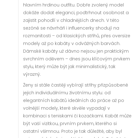
hlavním hrdinou outfitu. Dobře zvolený model
dokáže dodat eleganci, podtrhnout osobnost a
zajistit pohodlí v chladnějších dnech. V této
sezóně se návrháři i influencerky shodují na
rozmanitosti – od klasických střihů, přes oversize
modely až po kabáty v odvážných barvách.
Dámské kabáty už dávno nejsou jen praktickým
svrchním oděvem – dnes jsou klíčovým prvkem
stylu, který může být jak minimalistický, tak
výrazný.
Ženy si stále častěji vybírají střihy přizpůsobené
jejich individuálnímu životnímu stylu: od
elegantních kabátů ideálních do práce až po
volnější modely, které skvěle vypadají v
kombinaci s teniskami či kozačkami. Kabát může
být vaší vizitkou, prvním prvkem, kterého si
ostatní všimnou. Proto je tak důležité, aby byl