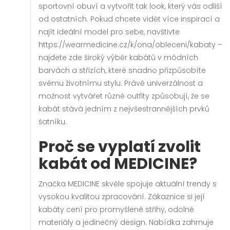
sportovní obuví a vytvořit tak look, který vás odliší
od ostatních. Pokud chcete vidět více inspirací a
najít ideální model pro sebe, navštivte
https://wearmedicine.cz/k/ona/obleceni/kabaty
–
najdete zde široký výběr kabátů v módních
barvách a střizích, které snadno přizpůsobíte
svému životnímu stylu. Právě univerzálnost a
možnost vytvářet různé outfity způsobují, že se
kabát stává jedním z nejvšestrannějších prvků
šatníku.
Proč se vyplatí zvolit
kabát od MEDICINE?
Značka MEDICINE skvěle spojuje aktuální trendy s
vysokou kvalitou zpracování. Zákaznice si její
kabáty cení pro promyšlené střihy, odolné
materiály a jedinečný design. Nabídka zahrnuje