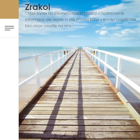
Zrakol
Chtěli byste na internetu nalézt kvalitní a hodnověrné
informace, ale nejste si jisti tím, na koho v tomto vsadit? Pak
bez obav vsaďte na nás.