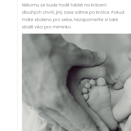
Někomu se bude hodit tablet na krácení
dlouhých chvílí, jiný zase sáhne po knížce. Pokud
máte sbaleno pro sebe, nezapomeňte si také
sbalit věci pro miminko.