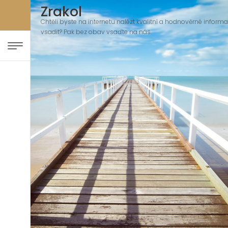
Zrakol
Chtěli byste na internetu nalézt kvalitní a hodnověrné informace
vsadit? Pak bez obav vsaďte na nás.