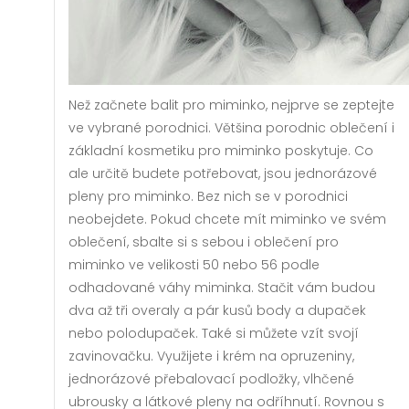
Než začnete balit pro miminko, nejprve se zeptejte
ve vybrané porodnici. Většina porodnic oblečení i
základní kosmetiku pro miminko poskytuje. Co
ale určitě budete potřebovat, jsou jednorázové
pleny pro miminko. Bez nich se v porodnici
neobejdete. Pokud chcete mít miminko ve svém
oblečení, sbalte si s sebou i
oblečení pro
miminko
ve velikosti 50 nebo 56 podle
odhadované váhy miminka. Stačit vám budou
dva až tři overaly a pár kusů body a dupaček
nebo polodupaček. Také si můžete vzít svojí
zavinovačku. Využijete i krém na opruzeniny,
jednorázové přebalovací podložky, vlhčené
ubrousky a látkové pleny na odříhnutí. Rovnou s