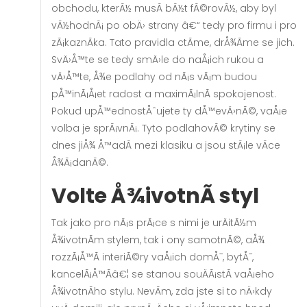
obchodu, kterÃ½ musÃ­ bÃ½t fÃ©rovÃ½, aby byl
vÃ½hodnÃ¡ po obÄ› strany â€“ tedy pro firmu i pro
zÃ¡kaznÃ­ka. Tato pravidla ctÃ­me, drÅ¾Ã­me se jich.
SvÄ›Å™te se tedy smÄ›le do naÅ¡ich rukou a
vÄ›Å™te, Å¾e podlahy od nÃ¡s vÃ¡m budou
pÅ™inÃ¡Å¡et radost a maximÃ¡lnÃ­ spokojenost.
Pokud upÅ™ednostÅˆujete ty dÅ™evÄ›nÃ©, vaÅ¡e
volba je sprÃ¡vnÃ¡. Tyto podlahovÃ© krytiny se
dnes jiÅ¾ Å™adÃ­ mezi klasiku a jsou stÃ¡le vÃ­ce
Å¾Ã¡danÃ©.
Volte Å¾ivotnÃ­ styl
Tak jako pro nÃ¡s prÃ¡ce s nimi je urÄitÃ½m
Å¾ivotnÃ­m stylem, tak i ony samotnÃ©, aÅ¾
rozzÃ¡Å™Ã­ interiÃ©ry vaÅ¡ich domÅ¯, bytÅ¯,
kancelÃ¡Å™Ã­â€¦ se stanou souÄÃ¡stÃ­ vaÅ¡eho
Å¾ivotnÃ­ho stylu. NevÃ­m, zda jste si to nÄ›kdy