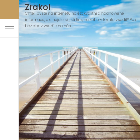
Zrakol
Chtěli byste na internetu nalézt kvalitní a hodnověrné
informace, ale nejste si jisti tím, na koho v tomto vsadit? Pak
bez obav vsaďte na nás.