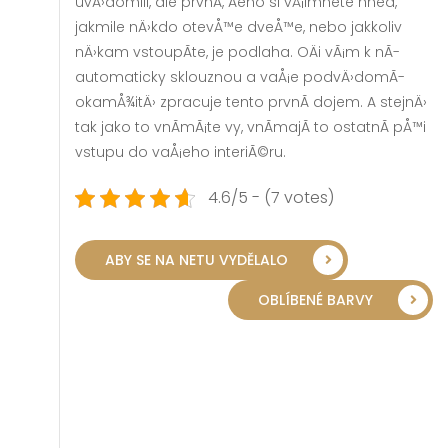
uvÄ›domili, ale prvnÃ­, Äeho si vÅ¡imnete hned,
jakmile nÄ›kdo otevÅ™e dveÅ™e, nebo jakkoliv
nÄ›kam vstoupÃ­te, je podlaha. OÄi vÃ¡m k nÃ­
automaticky sklouznou a vaÅ¡e podvÄ›domÃ­
okamÅ¾itÄ› zpracuje tento prvnÃ­ dojem. A stejnÄ›
tak jako to vnÃ­mÃ¡te vy, vnÃ­majÃ­ to ostatnÃ­ pÅ™i
vstupu do vaÅ¡eho interiÃ©ru.
4.6/5 - (7 votes)
ABY SE NA NETU VYDĚLALO
OBLÍBENÉ BARVY