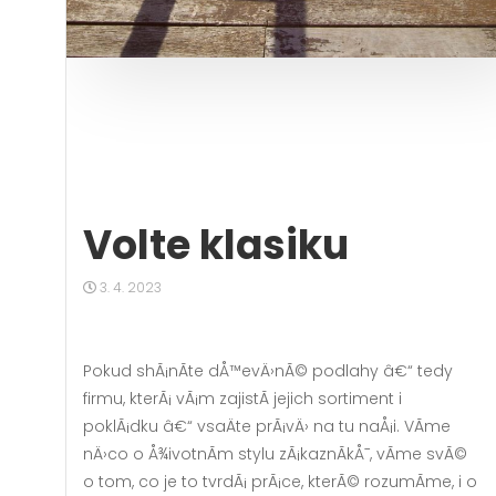
Volte klasiku
3. 4. 2023
Pokud shÃ¡nÃ­te
dÅ™evÄ›nÃ© podlahy
â€“ tedy
firmu, kterÃ¡ vÃ¡m zajistÃ­ jejich sortiment i
poklÃ¡dku â€“ vsaÄte prÃ¡vÄ› na tu naÅ¡i. VÃ­me
nÄ›co o Å¾ivotnÃ­m stylu zÃ¡kaznÃ­kÅ¯, vÃ­me svÃ©
o tom, co je to tvrdÃ¡ prÃ¡ce, kterÃ© rozumÃ­me, i o