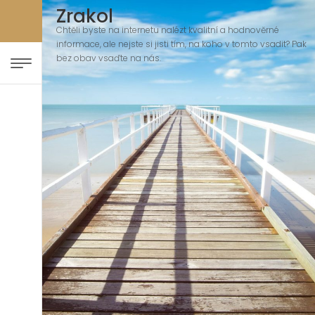
Zrakol
Chtěli byste na internetu nalézt kvalitní a hodnověrné
informace, ale nejste si jisti tím, na koho v tomto vsadit? Pak
bez obav vsaďte na nás.