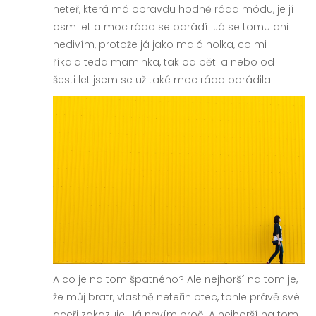
neteř, která má opravdu hodně ráda módu, je jí
osm let a moc ráda se parádí. Já se tomu ani
nedivím, protože já jako malá holka, co mi
říkala teda maminka, tak od pěti a nebo od
šesti let jsem se už také moc ráda parádila.
A co je na tom špatného? Ale nejhorší na tom je,
že můj bratr, vlastně neteřin otec, tohle právě své
dceři zakazuje. Já nevím proč. A nejhorší na tom