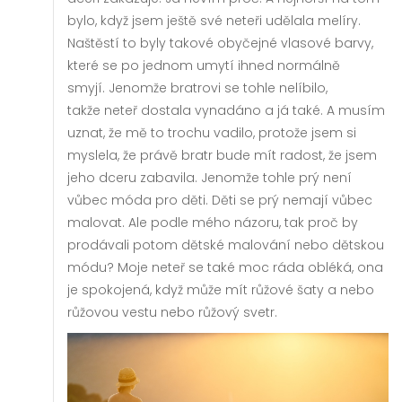
bylo, když jsem ještě své neteři udělala melíry.
Naštěstí to byly takové obyčejné vlasové barvy,
které se po jednom umytí ihned normálně
smyjí. Jenomže bratrovi se tohle nelíbilo,
takže neteř dostala vynadáno a já také. A musím
uznat, že mě to trochu vadilo, protože jsem si
myslela, že právě bratr bude mít radost, že jsem
jeho dceru zabavila. Jenomže tohle prý není
vůbec móda pro děti. Děti se prý nemají vůbec
malovat. Ale podle mého názoru, tak proč by
prodávali potom dětské malování nebo dětskou
módu? Moje neteř se také moc ráda obléká, ona
je spokojená, když může mít růžové šaty a nebo
růžovou vestu nebo růžový svetr.