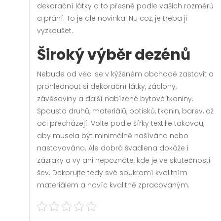
dekorační látky
a to přesně podle vašich rozměrů
a přání. To je ale novinka! Nu což, je třeba ji
vyzkoušet.
Široký výběr dezénů
Nebude od věci se v kýženém obchodě zastavit a
prohlédnout si dekorační látky, záclony,
závěsoviny a další nabízené bytové tkaniny.
Spousta druhů, materiálů, potisků, tkanin, barev, až
oči přecházejí. Volte podle šířky textilie takovou,
aby musela být minimálně našívána nebo
nastavována. Ale dobrá švadlena dokáže i
zázraky a vy ani nepoznáte, kde je ve skutečnosti
šev. Dekorujte tedy své soukromí kvalitním
materiálem a navíc kvalitně zpracovaným.