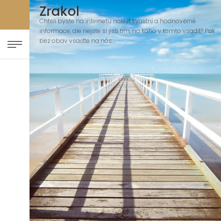
Zrakol
Chtěli byste na internetu nalézt kvalitní a hodnověrné
informace, ale nejste si jisti tím, na koho v tomto vsadit? Pak
bez obav vsaďte na nás.