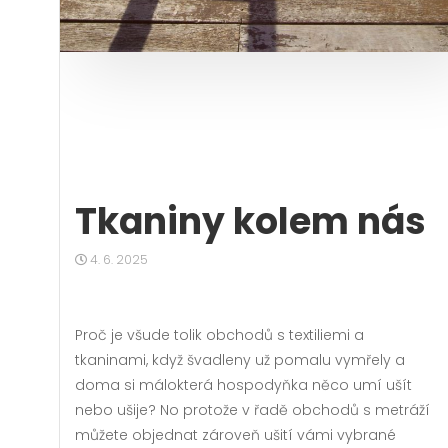
Tkaniny kolem nás
4. 6. 2025
Proč je všude tolik obchodů s textiliemi a
tkaninami, když švadleny už pomalu vymřely a
doma si málokterá hospodyňka něco umí ušít
nebo ušije? No protože v řadě obchodů s metráží
můžete objednat zároveň ušití vámi vybrané