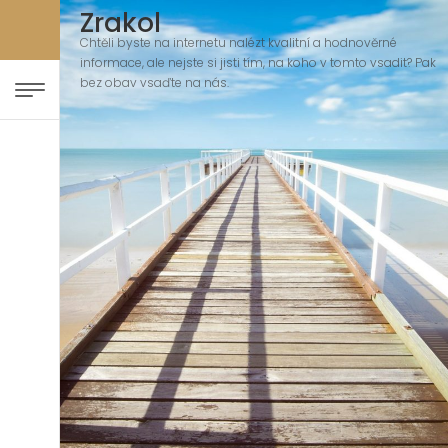
Zrakol
Chtěli byste na internetu nalézt kvalitní a hodnověrné
informace, ale nejste si jisti tím, na koho v tomto vsadit? Pak
bez obav vsaďte na nás.