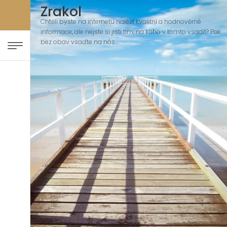
Zrakol
Chtěli byste na internetu nalézt kvalitní a hodnověrné
informace, ale nejste si jisti tím, na koho v tomto vsadit? Pak
bez obav vsaďte na nás.