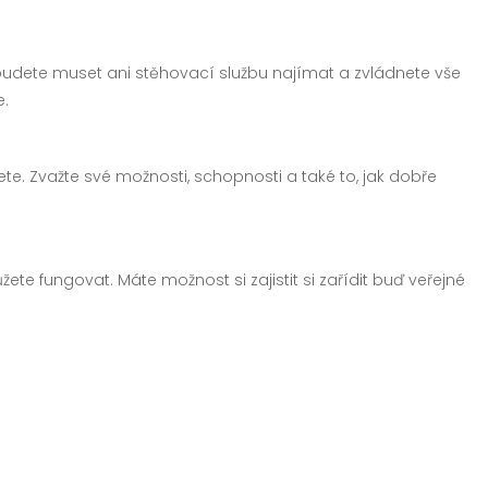
budete muset ani stěhovací službu najímat a zvládnete vše
e.
hujete. Zvažte své možnosti, schopnosti a také to, jak dobře
te fungovat. Máte možnost si zajistit si zařídit buď veřejné