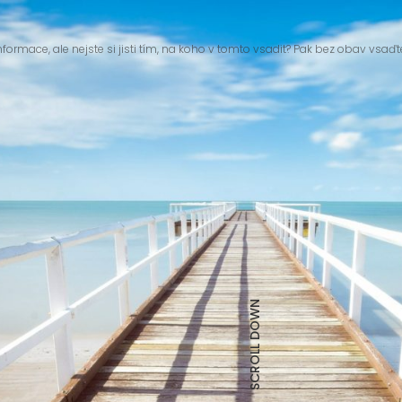
nformace, ale nejste si jisti tím, na koho v tomto vsadit? Pak bez obav vsaďt
SCROLL DOWN