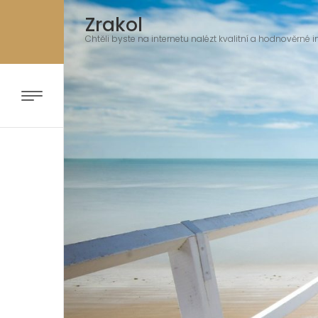
Zrakol
Chtěli byste na internetu nalézt kvalitní a hodnověrné i