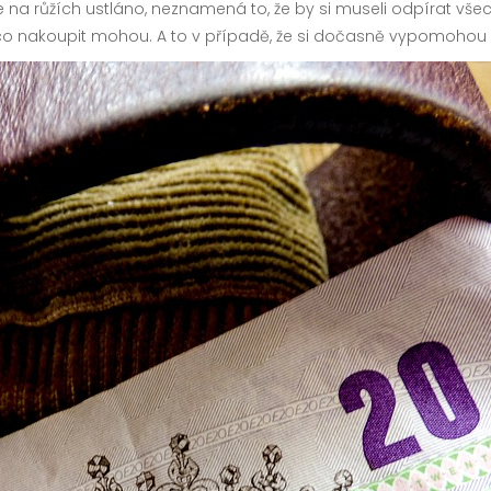
 na růžích ustláno, neznamená to, že by si museli odpírat vš
něco nakoupit mohou. A to v případě, že si dočasně vypomohou 