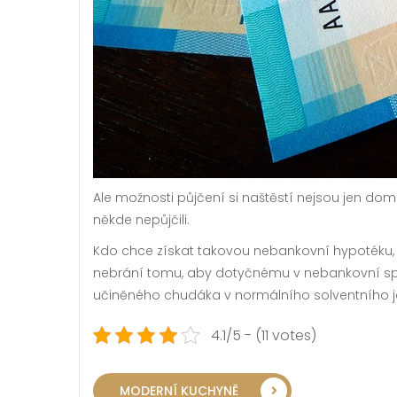
Ale možnosti půjčení si naštěstí nejsou jen dom
někde nepůjčili.
Kdo chce získat takovou nebankovní hypotéku, 
nebrání tomu, aby dotyčnému v nebankovní spole
učiněného chudáka v normálního solventního j
4.1/5 - (11 votes)
MODERNÍ KUCHYNĚ