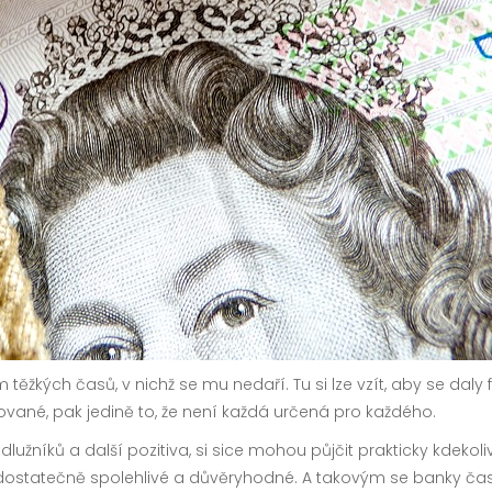
žkých časů, v nichž se mu nedaří. Tu si lze vzít, aby se daly f
ované, pak jedině to, že není každá určená pro každého.
y dlužníků a další pozitiva, si sice mohou půjčit prakticky kdeko
 dostatečně spolehlivé a důvěryhodné. A takovým se banky čast