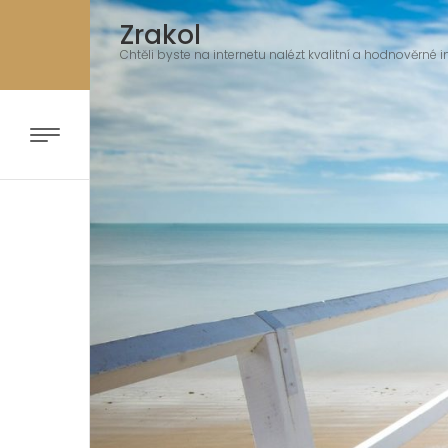
Zrakol
Chtěli byste na internetu nalézt kvalitní a hodnověrné i