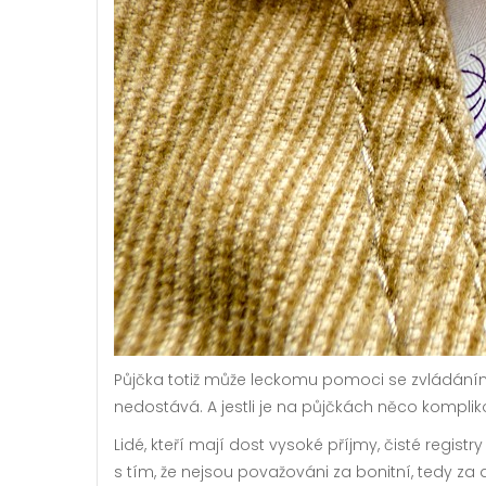
Půjčka totiž může leckomu pomoci se zvládáním tě
nedostává. A jestli je na půjčkách něco komplik
Lidé, kteří mají dost vysoké příjmy, čisté registr
s tím, že nejsou považováni za bonitní, tedy za