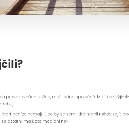
čili?
 provozovnách služeb, mají jedno společné. Mají bez výjimky t
třebují.
 kteří peníze nemají. Sice by se sem i tito mohli někdy zajít podí
k se ostatní mají, zatímco oni ne?