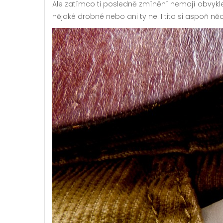
Ale zatímco ti posledně zmínění nemají obvykle
nějaké drobné nebo ani ty ne. I tito si aspoň 