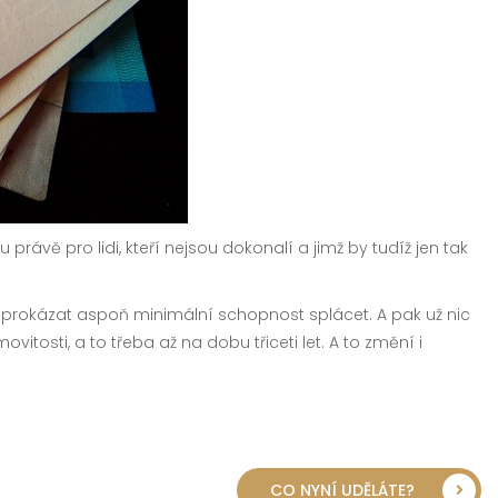
 tu právě pro lidi, kteří nejsou dokonalí a jimž by tudíž jen tak
prokázat aspoň minimální schopnost splácet. A pak už nic
sti, a to třeba až na dobu třiceti let. A to změní i
CO NYNÍ UDĚLÁTE?