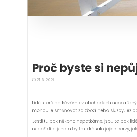
Proč byste si nepůj
21. 6. 2021
Lidé, které potkáváme v obchodech nebo různých
mohou je směňovat za zboží nebo služby, jež po
Jestli tu pak někoho nepotkáme, jsou to pak lidé,
nepořídí a jenom by tak drásalo jejich nervy, ja