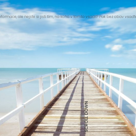
nformace, ale nejste si jisti tím, na koho v tomto vsadit? Pak bez obav vsaďt
SCROLL DOWN