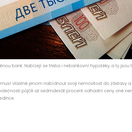
énou bank. Nabízejí se třeba i
nebankovní hypotéky
, a ty jsou
musí vlastně jenom nabídnout svoji nemovitost do zástavy a 
čnosti půjčili až sedmdesát procent odhadní ceny oné nemovito
edince.