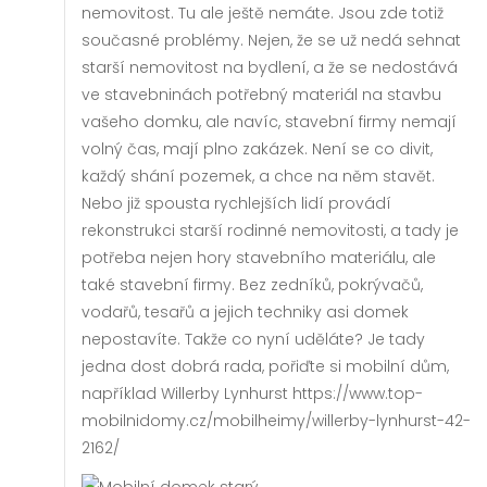
nemovitost. Tu ale ještě nemáte. Jsou zde totiž
současné problémy. Nejen, že se už nedá sehnat
starší nemovitost na bydlení, a že se nedostává
ve stavebninách potřebný materiál na stavbu
vašeho domku, ale navíc, stavební firmy nemají
volný čas, mají plno zakázek. Není se co divit,
každý shání pozemek, a chce na něm stavět.
Nebo již spousta rychlejších lidí provádí
rekonstrukci starší rodinné nemovitosti, a tady je
potřeba nejen hory stavebního materiálu, ale
také stavební firmy. Bez zedníků, pokrývačů,
vodařů, tesařů a jejich techniky asi domek
nepostavíte. Takže co nyní uděláte? Je tady
jedna dost dobrá rada, pořiďte si mobilní dům,
například Willerby Lynhurst
https://www.top-
mobilnidomy.cz/mobilheimy/willerby-lynhurst-42-
2162/