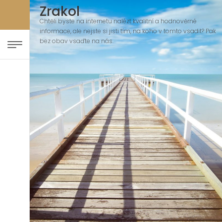
Zrakol
Chtěli byste na internetu nalézt kvalitní a hodnověrné
informace, ale nejste si jisti tím, na koho v tomto vsadit? Pak
bez obav vsaďte na nás.