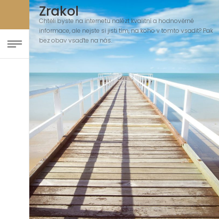
Zrakol
Chtěli byste na internetu nalézt kvalitní a hodnověrné
informace, ale nejste si jisti tím, na koho v tomto vsadit? Pak
bez obav vsaďte na nás.