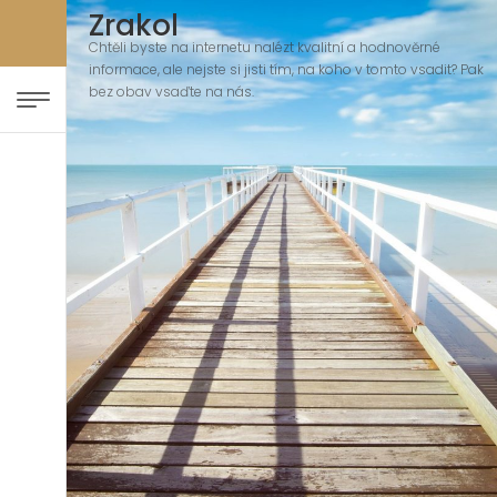
Zrakol
Chtěli byste na internetu nalézt kvalitní a hodnověrné
informace, ale nejste si jisti tím, na koho v tomto vsadit? Pak
bez obav vsaďte na nás.