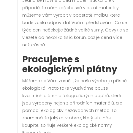
Jedná se hlavně o díla modernistická, ale v
případě, že nám zašlete své vlastní materiály,
můžeme Vám vyrobit v podstatě malbu, která
bude zcela odpovídat Vašim představám. Co se
týče cen, nečekejte žádné veliké sumy. Obvykle se
vlezete do několika tisíc korun, což je cena více
než krásná.
Pracujeme s
ekologickými plátny
Můžeme se Vám zaručit, že naše výroba je přísně
ekologická. Proto také využíváme pouze
kvalitních pláten a fotografických papírů, které
jsou vyrobeny nejen z přírodních materiálů, ale i
pomocí ekologicky nezávadných metod. To
znamená, že jakýkoliv obraz, který si u nás
koupíte, splňuje veškeré ekologické normy
Evropské unie.