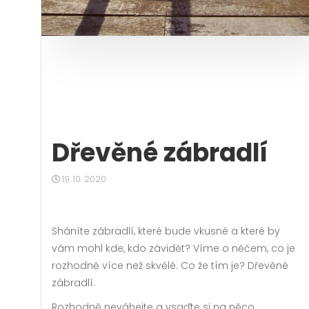
Dřevěné zábradlí
19. 10. 2020
Sháníte zábradlí, které bude vkusné a které by
vám mohl kde, kdo závidět? Víme o něčem, co je
rozhodně více než skvělé. Co že tím je?
Dřevěné
zábradlí
.
Rozhodně neváhejte a vsaďte si na něco