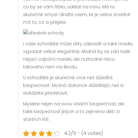
co by se vám líbilo, udělat na míru. Má to
skutečně smysl. Ukažte všem, že je velice snadné
mít to, co si přejete.
I vaše schodiště může díky zábradlí a také madlu
vypadat velice elegantně. Možná by se zda našli
nějací odpůrci madel, ale rozhodně něco
takového není na škodu.
U schodiště je skutečně více než důležitá
bezpečnost. Možná dokonce důležitější, než si
dokážete představit.
Myslete nejen na svou vlastní bezpečnost, ale
také bezpečnost jiných a to zejména dětí či
starších lidí.
4.2/5 - (4 votes)