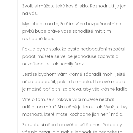
Zvolit si můžete také kov či sklo. Rozhodnutí je jen
na vás.
Myslete ale na to, že čím více bezpečnostních
prvků bude právě vaše schodiště mít, tím
rozhodně lépe.
Pokud by se stalo, že byste nedopatřením začali
padat, můžete se velice jednoduše zachytit a
nezpůsobit si tak nemilý úraz.
Jestliže bychom vám kromě zábradlí mohli ještě
něco doporučit, pak je to madlo. I takové madlo
je možné pořídit si ze dřeva, aby vše krásně ladilo.
Víte o tom, že si takové věci můžete nechat
udělat na míru? Skutečně je tomu tak. Využijte i vy
možností, které máte. Rozhodně jich není málo.
Zakupte si něco takového ještě dnes. Pokud by
vás nic nezaujalo, pak si jednoduše nechejte to,