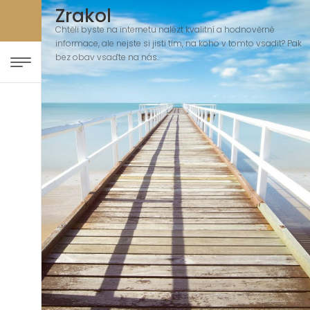
Zrakol
Chtěli byste na internetu nalézt kvalitní a hodnověrné
informace, ale nejste si jisti tím, na koho v tomto vsadit? Pak
bez obav vsaďte na nás.