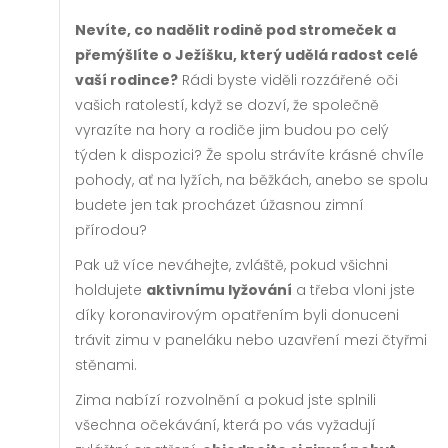
Nevíte, co nadělit rodině pod stromeček a
přemýšlíte o Ježíšku, který udělá radost celé
vaší rodince?
Rádi byste viděli rozzářené oči
vašich ratolestí, když se dozví, že společně
vyrazíte na hory a rodiče jim budou po celý
týden k dispozici? Že spolu strávíte krásné chvíle
pohody, ať na lyžích, na běžkách, anebo se spolu
budete jen tak procházet úžasnou zimní
přírodou?
Pak už více neváhejte, zvláště, pokud všichni
holdujete
aktivnímu lyžování
a třeba vloni jste
díky koronavirovým opatřením byli donuceni
trávit zimu v paneláku nebo uzavření mezi čtyřmi
stěnami.
Zima nabízí rozvolnění a pokud jste splnili
všechna očekávání, která po vás vyžadují