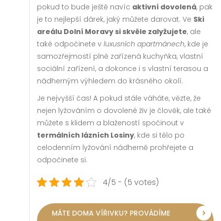
pokud to bude ještě navíc
aktivní dovolená
, pak
je to nejlepší dárek, jaký můžete darovat. Ve
Ski
areálu Dolní Moravy si skvěle zalyžujete
, ale
také odpočinete v
luxusních apartmánech
, kde je
samozřejmostí plně zařízená kuchyňka, vlastní
sociální zařízení, a dokonce i s vlastní terasou a
nádherným výhledem do krásného okolí.
Je nejvyšší čas! A pokud stále váháte, vězte, že
nejen lyžováním o dovolené živ je člověk, ale také
můžete s klidem a blažeností spočinout v
termálních lázních Losiny
, kde si tělo po
celodenním lyžování nádherně prohřejete a
odpočinete si.
4/5 - (5 votes)
MÁTE DOMA VÍŘIVKU? PROVÁDÍME