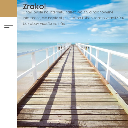
Zrakol
Chtěli byste na internetu nalézt kvalitní a hodnověrné
informace, ale nejste si jisti tím, na koho v tomto vsadit? Pak
bez obav vsaďte na nás.