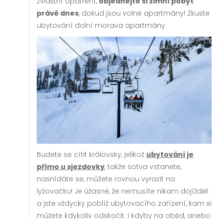
zvláštní opatření,
objednejte si zimní pobyt
právě dnes
, dokud jsou volné a
partmány! Zkuste
ubytování dolní morava apartmány
Budete se cítit královsky, jelikož
ubytování je
přímo u sjezdovky
, takže sotva vstanete,
nasnídáte se, můžete rovnou vyrazit na
lyžovačku! Je úžasné, že nemusíte nikam dojíždět
a jste vždycky poblíž ubytovacího zařízení, kam si
můžete kdykoliv odskočit. I kdyby na oběd, anebo