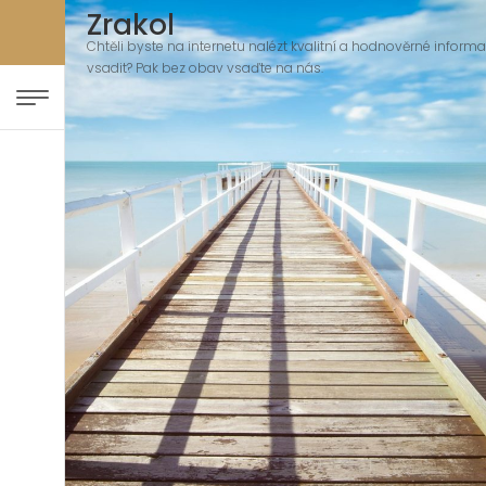
Zrakol
Chtěli byste na internetu nalézt kvalitní a hodnověrné informace
vsadit? Pak bez obav vsaďte na nás.