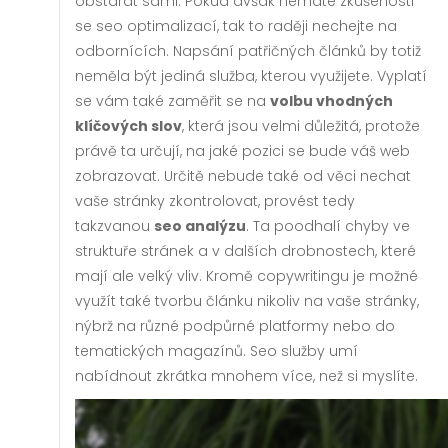
obstarat sami. Pokud avšak nemáte zkušenosti
se seo optimalizací, tak to raději nechejte na
odbornících. Napsání patřičných článků by totiž
neměla být jediná služba, kterou využijete. Vyplatí
se vám také zaměřit se na
volbu vhodných
klíčových slov
, která jsou velmi důležitá, protože
právě ta určují, na jaké pozici se bude váš web
zobrazovat. Určitě nebude také od věci nechat
vaše stránky zkontrolovat, provést tedy
takzvanou
seo analýzu
. Ta poodhalí chyby ve
struktuře stránek a v dalších drobnostech, které
mají ale velký vliv. Kromě copywritingu je možné
využít také tvorbu článku nikoliv na vaše stránky,
nýbrž na různé podpůrné platformy nebo do
tematických magazínů. Seo služby umí
nabídnout zkrátka mnohem více, než si myslíte.