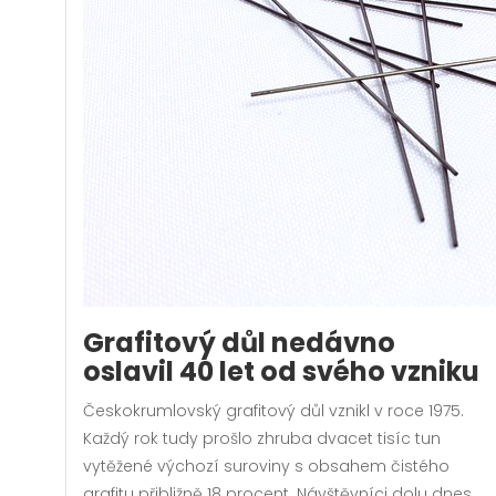
Grafitový důl nedávno
oslavil 40 let od svého vzniku
Českokrumlovský grafitový důl vznikl v roce 1975.
Každý rok tudy prošlo zhruba dvacet tisíc tun
vytěžené výchozí suroviny s obsahem čistého
grafitu přibližně 18 procent. Návštěvníci dolu dnes