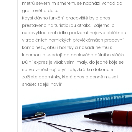
metrů severním směrem, se nachází vchod do
grafitového dolu.
Kdysi dávno funkční pracoviště bylo dnes
přestavěno na turistickou atrakci. Zájemci o
neobvyklou prohlídku podzemí nejprve obléknou
v tradičních hornických převlékárnách pracovní
kombinézu, obují holinky a nasadí helmu s
lucernou, a usedají do ocelového důlního vláčku.
Důlní expres je však velmi malý, do jedné kóje se
sotva vměstnají čtyři lidé, zkrátka dokonale
zažijete podmínky, které dnes a denně museli
snášet zdejší havíři.