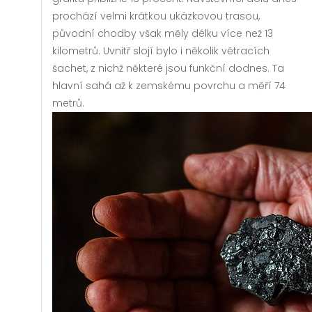
prochází velmi krátkou ukázkovou trasou,
původní chodby však měly délku více než 13
kilometrů. Uvnitř slojí bylo i několik větracích
šachet, z nichž některé jsou funkční dodnes. Ta
hlavní sahá až k zemskému povrchu a měří 74
metrů.