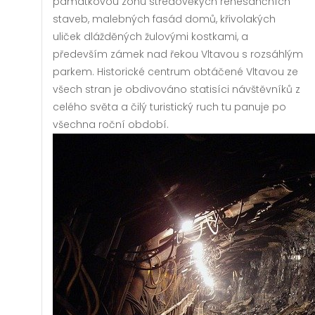
památkovou zónu středověkých renesančních
staveb, malebných fasád domů, křivolakých
uliček dlážděných žulovými kostkami, a
především zámek nad řekou Vltavou s rozsáhlým
parkem. Historické centrum obtáčené Vltavou ze
všech stran je obdivováno statisíci návštěvníků z
celého světa a čilý turistický ruch tu panuje po
všechna roční období.