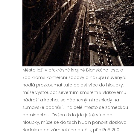
Město leží v překrásné krajině Blanského lesa, a
kdo kromě komerční zábavy a nákupu suvenýrů
hodlá prozkoumat tuto oblast více do hloubky,
může vystoupat severním směrem k vlakovému
nádraží a kochat se nádhernými rozhledy na
šumavské podhůří, i na celé město se zámeckou
dominantou. Ovšem kdo jde ještě více do
hloubky, může se do těch hlubin ponořit doslova.
Nedaleko od zámeckého areálu, přibližně 200