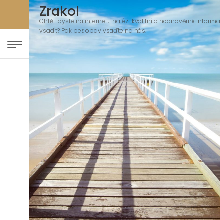
Zrakol
Chtěli byste na internetu nalézt kvalitní a hodnověrné informace
vsadit? Pak bez obav vsaďte na nás.