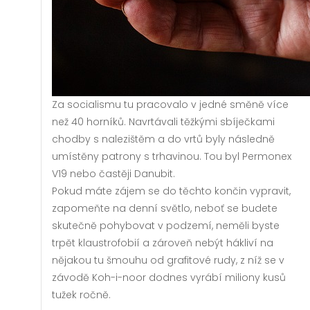
Za socialismu tu pracovalo v jedné směně více
než 40 horníků. Navrtávali těžkými sbíječkami
chodby s nalezištěm a do vrtů byly následně
umístěny patrony s trhavinou. Tou byl Permonex
V19 nebo častěji Danubit.
Pokud máte zájem se do těchto končin vypravit,
zapomeňte na denní světlo, neboť se budete
skutečně pohybovat v podzemí, neměli byste
trpět klaustrofobií a zároveň nebýt hákliví na
nějakou tu šmouhu od grafitové rudy, z níž se v
závodě Koh-i-noor dodnes vyrábí miliony kusů
tužek ročně.