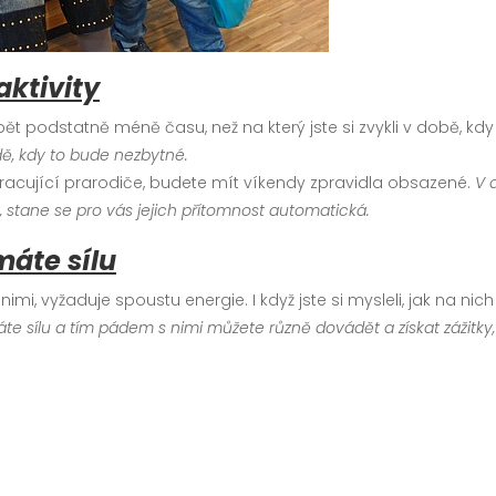
aktivity
t podstatně méně času, než na který jste si zvykli v době, kdy
dě, kdy to bude nezbytné.
pracující prarodiče, budete mít víkendy zpravidla obsazené.
V 
t, stane se pro vás jejich přítomnost automatická.
máte sílu
 nimi, vyžaduje spoustu energie. I když jste si mysleli, jak na ni
áte sílu a tím pádem s nimi můžete různě dovádět a získat zážitky,