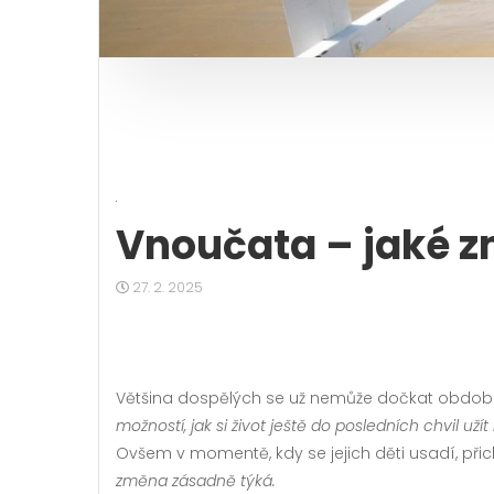
Vnoučata – jaké z
27. 2. 2025
Většina dospělých se už nemůže dočkat období,
možností, jak si život ještě do posledních chvil už
Ovšem v momentě, kdy se jejich děti usadí, při
změna zásadně týká.