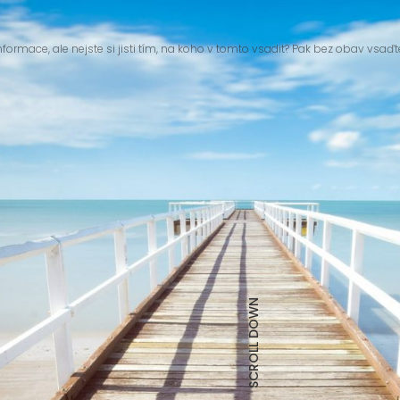
nformace, ale nejste si jisti tím, na koho v tomto vsadit? Pak bez obav vsaďt
SCROLL DOWN