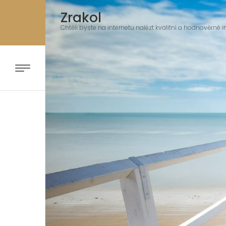
Zrakol
Chtěli byste na internetu nalézt kvalitní a hodnověrné i