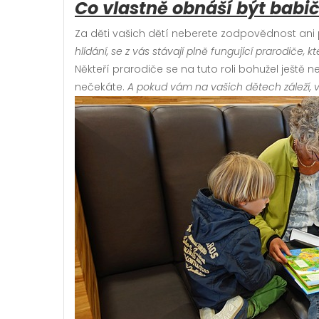
Co vlastně obnáší být bab
Za děti vašich dětí neberete zodpovědnost ani p
hlídání, se z vás stávají plně fungující prarodiče, k
Někteří prarodiče se na tuto roli bohužel ještě n
nečekáte.
A pokud vám na vašich dětech záleží, ví