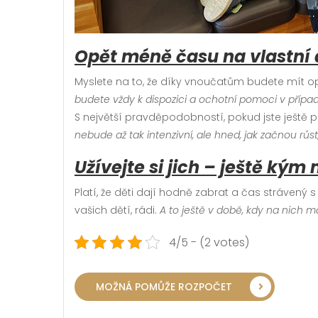
Opět méně času na vlastní 
Myslete na to, že díky vnoučatům budete mít opě
budete vždy k dispozici a ochotní pomoci v přípa
S největší pravděpodobností, pokud jste ještě 
nebude až tak intenzivní, ale hned, jak začnou růs
Užívejte si jich – ještě kým 
Platí, že děti dají hodně zabrat a čas strávený s
vašich dětí, rádi.
A to ještě v době, kdy na nich m
4/5 - (2 votes)
MOŽNÁ POMŮŽE ROZPOČET