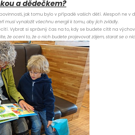
ičkou a dědečkem?
ovinnosti, jak tomu bylo v případě vašich dětí. Alespoň ne v d
teří musí vynaložit všechnu energii k tomu, aby jich zvládly.
ecítí. Vybrat si správný čas na to, kdy se budete cítit na výcho
te, že ocení to, že o nich budete projevovat zájem, starat se o nic