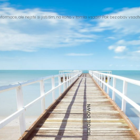
nformace, ale nejste si jisti tím, na koho v tomto vsadit? Pak bez obav vsaďt
SCROLL DOWN