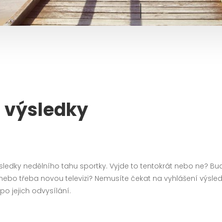
í výsledky
ýsledky
nedělního tahu sportky
. Vyjde to tentokrát nebo ne? Bu
o třeba novou televizi? Nemusíte čekat na vyhlášení výsledků v
po jejich odvysílání.