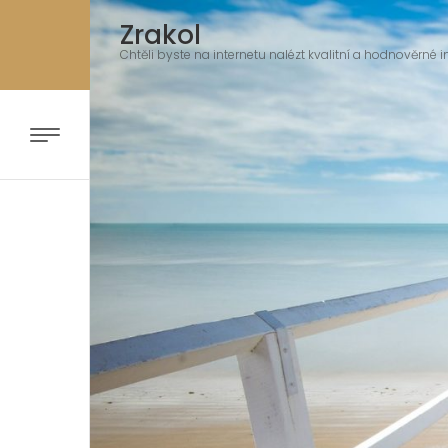
Zrakol
Chtěli byste na internetu nalézt kvalitní a hodnověrné i