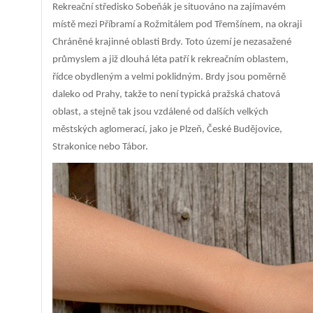
Rekreační středisko Sobeňák je situováno na zajímavém
místě mezi Příbramí a Rožmitálem pod Třemšínem, na okraji
Chráněné krajinné oblasti Brdy. Toto území je nezasažené
průmyslem a již dlouhá léta patří k rekreačním oblastem,
řídce obydleným a velmi poklidným. Brdy jsou poměrně
daleko od Prahy, takže to není typická pražská chatová
oblast, a stejně tak jsou vzdálené od dalších velkých
městských aglomerací, jako je Plzeň, České Budějovice,
Strakonice nebo Tábor.