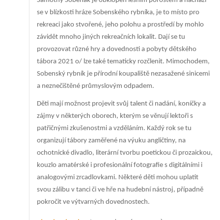
Samotný Sobeňák je obklopen lesním porostem a nachází
se v blízkosti hráze Sobenského rybníka, je to místo pro
rekreaci jako stvořené, jeho polohu a prostředí by mohlo
závidět mnoho jiných rekreačních lokalit. Dají se tu
provozovat různé hry a dovednosti a pobyty dětského
tábora 2021
o/
lze také tematicky rozčlenit. Mimochodem,
Sobenský rybník je přírodní koupaliště nezasažené sinicemi
a neznečištěné průmyslovým odpadem.
Děti mají možnost projevit svůj talent či nadání, koníčky a
zájmy v některých oborech, kterým se věnují lektoři s
patřičnými zkušenostmi a vzděláním. Každý rok se tu
organizují tábory zaměřené na výuku angličtiny, na
ochotnické divadlo, literární tvorbu poetickou či prozaickou,
kouzlo amatérské i profesionální fotografie s digitálními i
analogovými zrcadlovkami. Některé děti mohou uplatit
svou zálibu v tanci či ve hře na hudební nástroj, případně
pokročit ve výtvarných dovednostech.