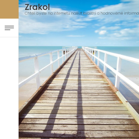
Zrakol
Chtěli byste na internetu nalézt kvalitní a hodnověrné informac