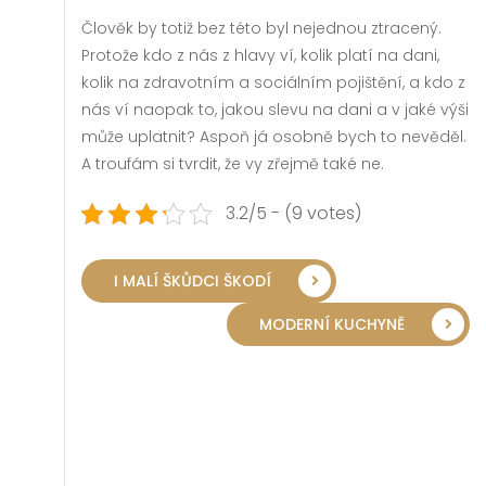
Člověk by totiž bez této byl nejednou ztracený.
Protože kdo z nás z hlavy ví, kolik platí na dani,
kolik na zdravotním a sociálním pojištění, a kdo z
nás ví naopak to, jakou slevu na dani a v jaké výši
může uplatnit? Aspoň já osobně bych to nevěděl.
A troufám si tvrdit, že vy zřejmě také ne.
3.2/5 - (9 votes)
I MALÍ ŠKŮDCI ŠKODÍ
MODERNÍ KUCHYNĚ