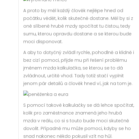
A proto by měl každý člověk nejlépe hned od
počátku vědět, kolik skutečně dostane. Měl by si z
oné slíbené hrubé mzdy spočítat tu čistou, tedy
sumu, kterou opravdu dostane a se kterou bude
moci disponovat.
A aby to dotyčný zvládl rychle, pohodlně a klidně i
bez cizí pomoci, přijde mu při řešení problému
jménem
mzda kalkulačka
, se kterou se to dá
zvládnout, určitě vhod. Tady totiž stačí vyplnit
jenom pár detailů a člověk hned ví, jak na tom je.
S pomocí takové kalkulačky se dá lehce spočítat,
kolik pro zaměstnance znamená jeho hrubá
mzda v reálu, co si s touto bude moci skutečně
dovolit. Případně mu může pomoci, kdyby se ho
snad nakonec někdo pokusil vzít na hůl.