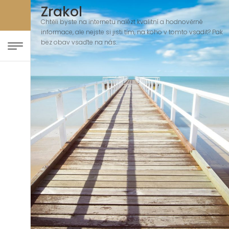
Zrakol
Chtěli byste na internetu nalézt kvalitní a hodnověrné
informace, ale nejste si jisti tím, na koho v tomto vsadit? Pak
bez obav vsaďte na nás.