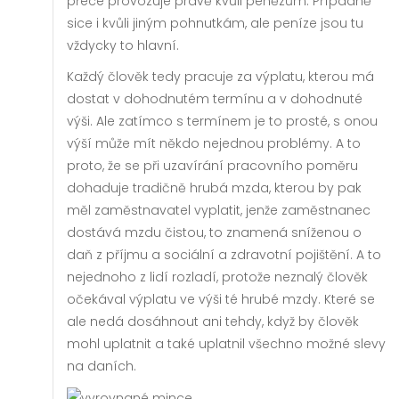
přece provozuje právě kvůli penězům. Případně
sice i kvůli jiným pohnutkám, ale peníze jsou tu
vždycky to hlavní.
Každý člověk tedy pracuje za výplatu, kterou má
dostat v dohodnutém termínu a v dohodnuté
výši. Ale zatímco s termínem je to prosté, s onou
výší může mít někdo nejednou problémy. A to
proto, že se při uzavírání pracovního poměru
dohaduje tradičně hrubá mzda, kterou by pak
měl zaměstnavatel vyplatit, jenže zaměstnanec
dostává mzdu čistou, to znamená sníženou o
daň z příjmu a sociální a zdravotní pojištění. A to
nejednoho z lidí rozladí, protože neznalý člověk
očekával výplatu ve výši té hrubé mzdy. Které se
ale nedá dosáhnout ani tehdy, když by člověk
mohl uplatnit a také uplatnil všechno možné slevy
na daních.