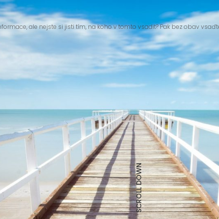
nformace, ale nejste si jisti tím, na koho v tomto vsadit? Pak bez obav vsaďt
SCROLL DOWN