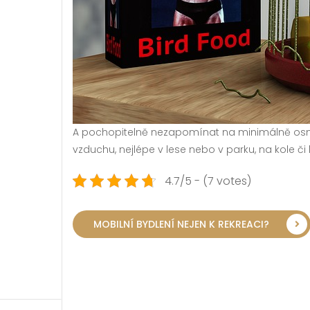
A pochopitelně nezapomínat na minimálně osm 
vzduchu, nejlépe v lese nebo v parku, na kole či
4.7/5 - (7 votes)
MOBILNÍ BYDLENÍ NEJEN K REKREACI?