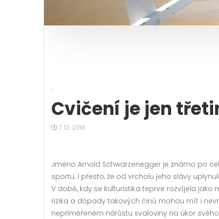
Cvičení je jen tře
7. 12. 2018
Jméno Arnold Schwarzenegger je známo po celém 
sportu. I přesto, že od vrcholu jeho slávy uply
V době, kdy se kulturistika teprve rozvíjela ja
rizika a dopady takových činů mohou mít i nevra
nepřiměřeném nárůstu svaloviny na úkor svého 