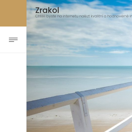
Zrakol
Chtěli byste na internetu nalézt kvalitní a hodnověrné i