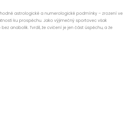
hodné astrologické a numerologické podmínky – zrození ve
atnosti ku prospěchu. Jako výjimečný sportovec však
ez anabolik. Tvrdil, že cvičení je jen část úspěchu, a že