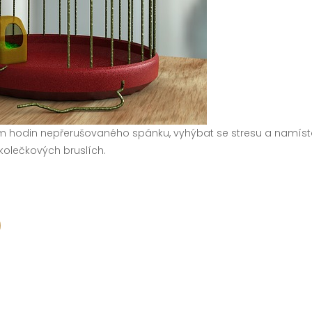
hodin nepřerušovaného spánku, vyhýbat se stresu a namísto s
 kolečkových bruslích.