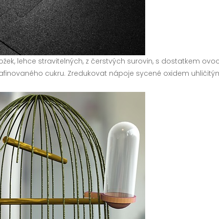
ložek, lehce stravitelných, z čerstvých surovin, s dostatkem o
finovaného cukru. Zredukovat nápoje sycené oxidem uhličitým 