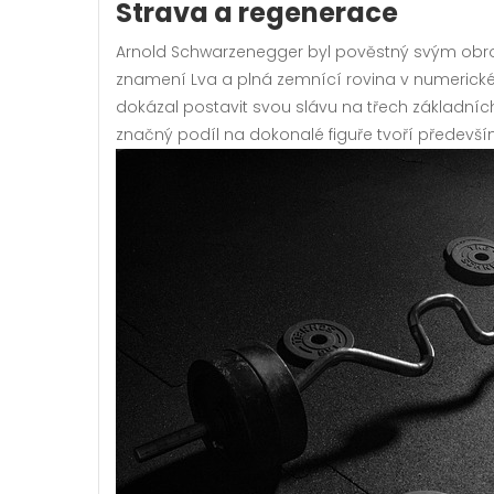
Strava a regenerace
Arnold Schwarzenegger byl pověstný svým obro
znamení Lva a plná zemnící rovina v numerické
dokázal postavit svou slávu na třech základních 
značný podíl na dokonalé
figuře
tvoří předevší