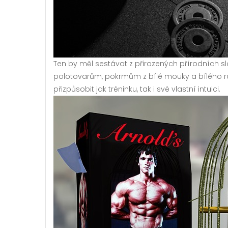
Ten by měl sestávat z přirozených přírodních s
polotovarům, pokrmům z bílé mouky a bílého ra
přizpůsobit jak tréninku, tak i své vlastní intuici.