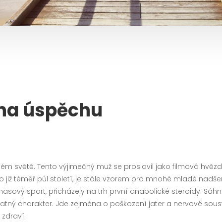
tina úspěchu
světě. Tento výjimečný muž se proslavil jako filmová hvězda,
nulo již téměř půl století, je stále vzorem pro mnohé mladé nad
ko masový sport, přicházely na trh první anabolické steroidy. 
tný charakter. Jde zejména o poškození jater a nervové sousta
zdraví.