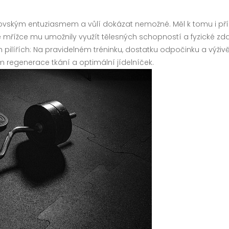
vským entuziasmem a vůlí dokázat nemožné. Měl k tomu i pří
 mřížce mu umožnily využít tělesných schopností a fyzické zd
pilířích: Na pravidelném tréninku, dostatku odpočinku a výživě b
m regenerace tkání a optimální jídelníček.